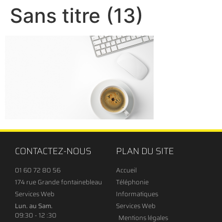
Sans titre (13)
CONTACTEZ-NOUS
PLAN DU SITE
01 60 72 80 56
Accueil
174 rue Grande fontainebleau
Téléphonie
Services Web
Informatiques
Lun. au Sam.
Services Web
09:30 - 12 :30
Mentions légales