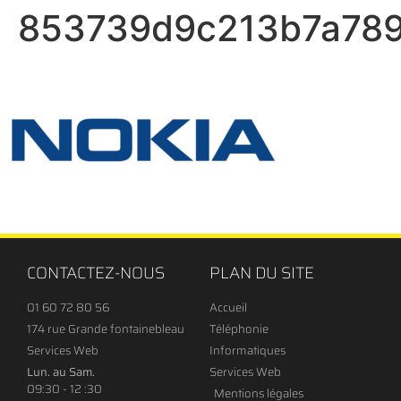
853739d9c213b7a78
CONTACTEZ-NOUS
PLAN DU SITE
01 60 72 80 56
Accueil
174 rue Grande fontainebleau
Téléphonie
Services Web
Informatiques
Lun. au Sam.
Services Web
09:30 - 12 :30
Mentions légales