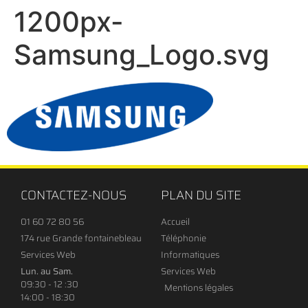
1200px-
Samsung_Logo.svg
CONTACTEZ-NOUS
PLAN DU SITE
01 60 72 80 56
Accueil
174 rue Grande fontainebleau
Téléphonie
Services Web
Informatiques
Lun. au Sam.
Services Web
09:30 - 12 :30
Mentions légales
14:00 - 18:30