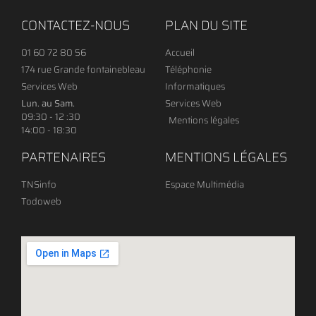
CONTACTEZ-NOUS
PLAN DU SITE
01 60 72 80 56
Accueil
174 rue Grande fontainebleau
Téléphonie
Services Web
Informatiques
Lun. au Sam.
Services Web
09:30 - 12 :30
Mentions légales
14:00 - 18:30
PARTENAIRES
MENTIONS LÉGALES
TNSinfo
Espace Multimédia
Todoweb