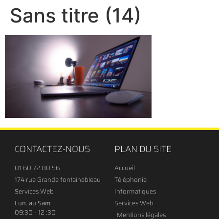
Sans titre (14)
CONTACTEZ-NOUS
PLAN DU SITE
01 60 72 80 56
Accueil
174 rue Grande fontainebleau
Téléphonie
Services Web
Informatiques
Lun. au Sam.
Services Web
09:30 - 12 :30
Mentions légales