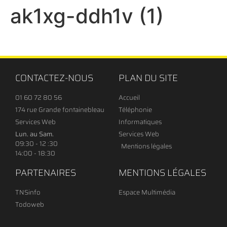
ak1xg-ddh1v (1)
CONTACTEZ-NOUS
PLAN DU SITE
01 60 72 80 56
Accueil
174 rue Grande fontainebleau
Téléphonie
Services Web
Informatiques
Lun. au Sam.
Services Web
09:30 - 12 :30
Mentions légales
14:00 - 18:30
PARTENAIRES
MENTIONS LÉGALES
TNSinfo
Espace Multimédia
Todoweb